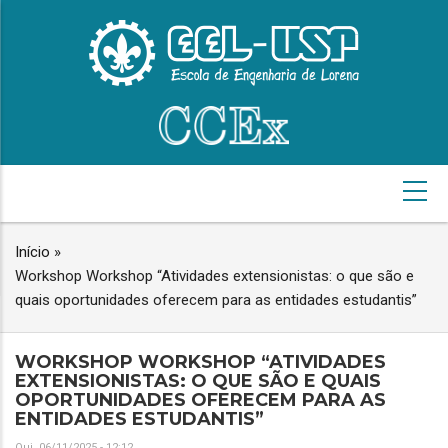
Pular
para
o
conteúdo
principal
NAVEGAÇÃO
PRINCIPAL
Início
»
TRILHA
Workshop Workshop “Atividades extensionistas: o que são e
DE
quais oportunidades oferecem para as entidades estudantis”
NAVEGAÇÃO
WORKSHOP WORKSHOP “ATIVIDADES
EXTENSIONISTAS: O QUE SÃO E QUAIS
OPORTUNIDADES OFERECEM PARA AS
ENTIDADES ESTUDANTIS”
Qui, 06/11/2025 - 12:12