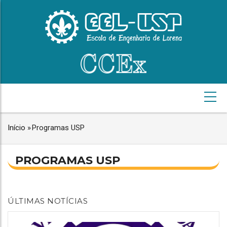
Pular
para
o
conteúdo
principal
NAVEGAÇÃO
PRINCIPAL
Início
»
Programas USP
TRILHA
DE
NAVEGAÇÃO
PROGRAMAS USP
NAVEGAÇÃO
PRINCIPAL
ÚLTIMAS NOTÍCIAS